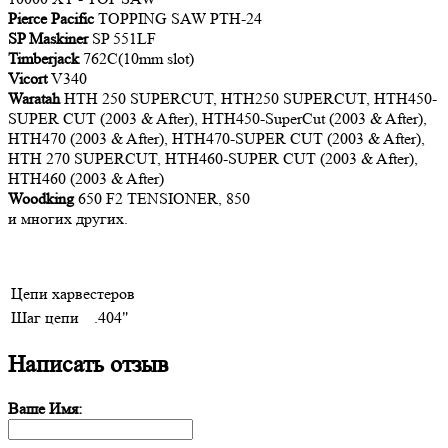
Pierce Pacific
TOPPING SAW PTH-24
SP Maskiner
SP 551LF
Timberjack
762C(10mm slot)
Vicort
V340
Waratah
HTH 250 SUPERCUT, HTH250 SUPERCUT, HTH450-
SUPER CUT (2003 & After), HTH450-SuperCut (2003 & After),
HTH470 (2003 & After), HTH470-SUPER CUT (2003 & After),
HTH 270 SUPERCUT, HTH460-SUPER CUT (2003 & After),
HTH460 (2003 & After)
Woodking
650 F2 TENSIONER, 850
и многих других.
Цепи харвестеров
Шаг цепи
.404"
Написать отзыв
Ваше Имя: