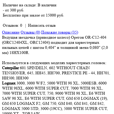
Наличие на складе:
В наличии
- от 300 руб.
Бесплатно при заказе от 15000 руб.
Отзывов: 0
|
Написать отзыв
Описание
Отзывы (0)
Похожие товары (35)
Ведущая звездочка (приводное колесо) Орегон OR-C12-404
(ORC12404XL, ORC12404) подходит для харвестерных
пильных цепей с шагом 0,404" и толщиной звена 0,080" (2,0
мм) 18HX100R.
Используется в следующих моделях харвестерных головок:
Caterpillar
601 SPINDELN, 602 WITHOUT CHAIN
TENSIONER, 645, HH45, HH700, PRENTICE PE - 44, HH701,
HH500, HH300
Logmax
3000, 3000 W/F2, 5000 WITH 98 XL, 5000ESB, 6000
WITH 98XL, 6000 WITH SUPER CUT, 7000 WITH 98 XL,
7000 WITH SUPER CUT, 750, 9000 WITH 98 XL, E6 WITH
SAW 98 XL, E6 WITH SUPER CUT, GM 650 LOGMAX (19),
GM 650 LOGMAX F2, GM 750, GM 840, GM 841, GM 842,
LOGMAX 5000 STD, 3000 (19CC), 5000 WITH SUPER CUT,
10000 XT - TOP SAW