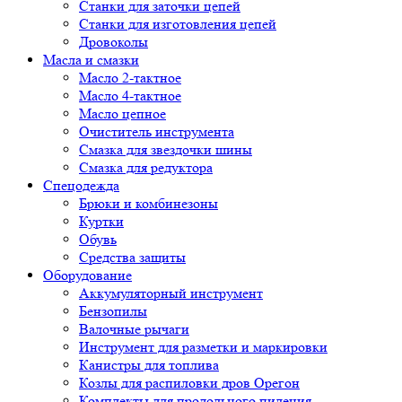
Cтанки для заточки цепей
Станки для изготовления цепей
Дровоколы
Масла и смазки
Масло 2-тактное
Масло 4-тактное
Масло цепное
Очиститель инструмента
Смазка для звездочки шины
Смазка для редуктора
Спецодежда
Брюки и комбинезоны
Куртки
Обувь
Средства защиты
Оборудование
Аккумуляторный инструмент
Бензопилы
Валочные рычаги
Инструмент для разметки и маркировки
Канистры для топлива
Козлы для распиловки дров Орегон
Комплекты для продольного пиления