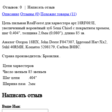
Отзывов: 0
|
Написать отзыв
Описание
Отзывы (0)
Похожие товары (11)
Цепь пильная RealForest для харвестера арт.18RF085E,
увеличенный воронёный зуб Semi Chisel с покрытием хромом,
шаг 0,404", толщина 2,0мм (0,080"), длина 85 зв.
Аналог Oregon 18HX, John Deere F047307, Iggesund HarvXx2,
Stihl 40RMH, Komatsu 5208179, Carlton B8HC.
Страна производитель: Бразилия..
Цепи харвестеров
Число звеньев
85 звеньев
Шаг цепи
.404"
Ширина паза
2мм
Написать отзыв
Ваше Имя: