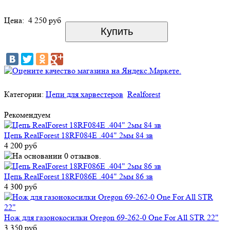
Цена:
4 250 руб
Категории:
Цепи для харвестеров
Realforest
Рекомендуем
Цепь RealForest 18RF084E .404" 2мм 84 зв
4 200 руб
Цепь RealForest 18RF086E .404" 2мм 86 зв
4 300 руб
Нож для газонокосилки Oregon 69-262-0 One For All STR 22"
3 350 руб