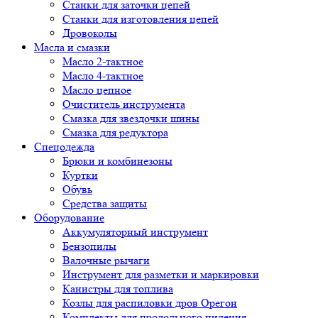
Cтанки для заточки цепей
Станки для изготовления цепей
Дровоколы
Масла и смазки
Масло 2-тактное
Масло 4-тактное
Масло цепное
Очиститель инструмента
Смазка для звездочки шины
Смазка для редуктора
Спецодежда
Брюки и комбинезоны
Куртки
Обувь
Средства защиты
Оборудование
Аккумуляторный инструмент
Бензопилы
Валочные рычаги
Инструмент для разметки и маркировки
Канистры для топлива
Козлы для распиловки дров Орегон
Комплекты для продольного пиления