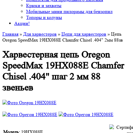
Крюки и захваты
Мобильные мини пилорамы для бензопил
Топоры и колуны
Акции!
Главная
»
Для харвестеров
»
Цепи для харвестеров
» Цепь
Oregon SpeedMax 19HX088E Chamfer Chisel .404" 2мм 88зв
Харвестерная цепь Oregon
SpeedMax 19HX088E Chamfer
Chisel .404" шаг 2 мм 88
звеньев
Модель:
19HX088E