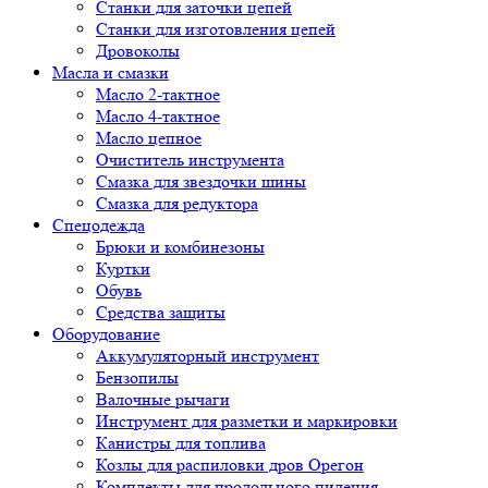
Cтанки для заточки цепей
Станки для изготовления цепей
Дровоколы
Масла и смазки
Масло 2-тактное
Масло 4-тактное
Масло цепное
Очиститель инструмента
Смазка для звездочки шины
Смазка для редуктора
Спецодежда
Брюки и комбинезоны
Куртки
Обувь
Средства защиты
Оборудование
Аккумуляторный инструмент
Бензопилы
Валочные рычаги
Инструмент для разметки и маркировки
Канистры для топлива
Козлы для распиловки дров Орегон
Комплекты для продольного пиления