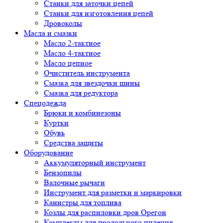
Cтанки для заточки цепей
Станки для изготовления цепей
Дровоколы
Масла и смазки
Масло 2-тактное
Масло 4-тактное
Масло цепное
Очиститель инструмента
Смазка для звездочки шины
Смазка для редуктора
Спецодежда
Брюки и комбинезоны
Куртки
Обувь
Средства защиты
Оборудование
Аккумуляторный инструмент
Бензопилы
Валочные рычаги
Инструмент для разметки и маркировки
Канистры для топлива
Козлы для распиловки дров Орегон
Комплекты для продольного пиления