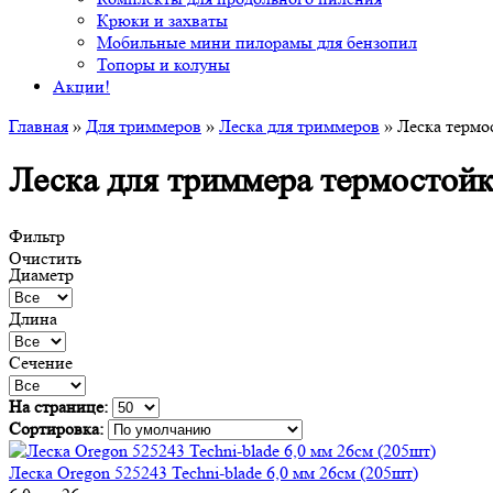
Крюки и захваты
Мобильные мини пилорамы для бензопил
Топоры и колуны
Акции!
Главная
»
Для триммеров
»
Леска для триммеров
» Леска термо
Леска для триммера термостойка
Фильтр
Очистить
Диаметр
Длина
Сечение
На странице:
Сортировка:
Леска Oregon 525243 Techni-blade 6,0 мм 26см (205шт)