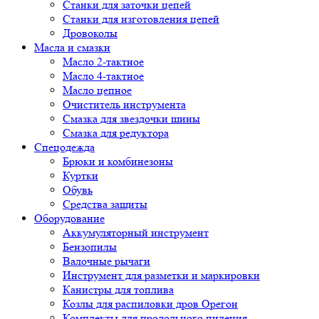
Cтанки для заточки цепей
Станки для изготовления цепей
Дровоколы
Масла и смазки
Масло 2-тактное
Масло 4-тактное
Масло цепное
Очиститель инструмента
Смазка для звездочки шины
Смазка для редуктора
Спецодежда
Брюки и комбинезоны
Куртки
Обувь
Средства защиты
Оборудование
Аккумуляторный инструмент
Бензопилы
Валочные рычаги
Инструмент для разметки и маркировки
Канистры для топлива
Козлы для распиловки дров Орегон
Комплекты для продольного пиления