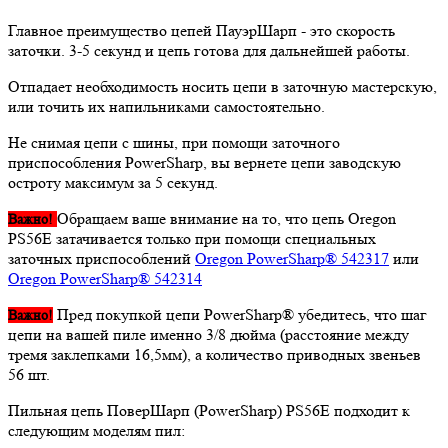
Главное преимущество цепей ПауэрШарп - это скорость
заточки. 3-5 секунд и цепь готова для дальнейшей работы.
Отпадает необходимость носить цепи в заточную мастерскую,
или точить их напильниками самостоятельно.
Не снимая цепи с шины, при помощи заточного
приспособления PowerSharp, вы вернете цепи заводскую
остроту максимум за 5 секунд.
Обращаем ваше внимание на то, что цепь Oregon
Важно!
PS56E затачивается только при помощи специальных
заточных приспособлений
Oregon PowerSharp® 542317
или
Oregon PowerSharp® 542314
Пред покупкой цепи PowerSharp® убедитесь, что шаг
Важно!
цепи на вашей пиле именно 3/8 дюйма (расстояние между
тремя заклепками 16,5мм), а количество приводных звеньев
56 шт.
Пильная цепь ПоверШарп (PowerSharp) PS56E подходит к
следующим моделям пил: