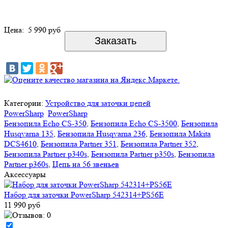
Цена:
5 990 руб
Категории:
Устройство для заточки цепей
PowerSharp
PowerSharp
Бензопила Echo CS-350
,
Бензопила Echo CS-3500
,
Бензопила
Husqvarna 135
,
Бензопила Husqvarna 236
,
Бензопила Makita
DCS4610
,
Бензопила Partner 351
,
Бензопила Partner 352
,
Бензопила Partner p340s
,
Бензопила Partner p350s
,
Бензопила
Partner p360s
,
Цепь на 56 звеньев
Аксессуары
Набор для заточки PowerSharp 542314+PS56E
11 990 руб