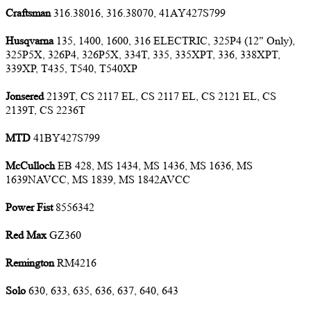
Craftsman
316.38016, 316.38070, 41AY427S799
Husqvarna
135, 1400, 1600, 316 ELECTRIC, 325P4 (12" Only),
325P5X, 326P4, 326P5X, 334T, 335, 335XPT, 336, 338XPT,
339XP, T435, T540, T540XP
Jonsered
2139T, CS 2117 EL, CS 2117 EL, CS 2121 EL, CS
2139T, CS 2236T
MTD
41BY427S799
McCulloch
EB 428, MS 1434, MS 1436, MS 1636, MS
1639NAVCC, MS 1839, MS 1842AVCC
Power Fist
8556342
Red Max
GZ360
Remington
RM4216
Solo
630, 633, 635, 636, 637, 640, 643