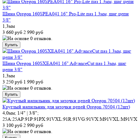
Шина Oregon 160SPEA041 16" Pro-Lite паз 1.3мм, шаг цепи
3/8"
1,3мм
3 660 руб
2 990 руб
Шина Oregon 160SXEA041 16" AdvanceCut паз 1.3мм, шаг
цепи 3/8"
1,3мм
3 250 руб
1 990 руб
Круглый напильник для заточки цепей Oregon 70504 (12шт)
4,0мм; 1/4" | 3/8";
25A:25AP:91P:91PX:91VXL:91R:91VG:91VX:M91VXL:M91VX
3 100 руб
2 990 руб