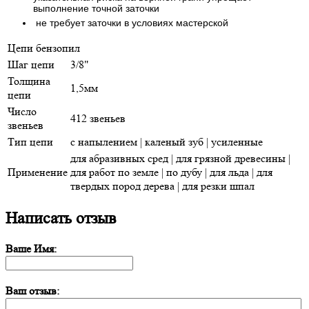
выполнение точной заточки
не требует заточки в условиях мастерской
Цепи бензопил
Шаг цепи
3/8"
Толщина
1,5мм
цепи
Число
412 звеньев
звеньев
Тип цепи
с напылением | каленый зуб | усиленные
для абразивных сред | для грязной древесины |
Применение
для работ по земле | по дубу | для льда | для
твердых пород дерева | для резки шпал
Написать отзыв
Ваше Имя:
Ваш отзыв: