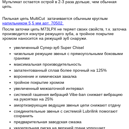
Мультикат остается острой в 2-3 раза дольше, чем обычная
цепь.
Пильная цепь MultiCut затачивается обычным круглым
напильником 5,5 мм арт. 70502.
После заточки цепь M73LPX не теряет своих свойств, т.к. заточка
производится изнутри режущего зуба, а тройное покрытие
хромом наносится на режущий зуб снаружи.
увеличенный Супер-зуб Super Chisel
чизельные режущие звенья с прямоугольными боковыми
гранями
максимальная производительность
запатентованный сплав более прочный на 125%
воронение и химическая закалка
тройное покрытие хромом
увеличенный межзаточной интервал
системой гашения вибраций Vibe-ban снижает вибрацию
на рукоятках на 25%
амортизирующие ведущие звенья цепи снижают отдачу
соединительные звенья с системой Lubrilink помогают
сохранить
предварительная заводская смазка
указательная риска на верхней грани упрощает