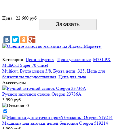
Цена:
22 660 руб
Категории:
Цепи в бухтах
Цепи усиленные
M73LPX
MultiCut Super 70 chisel
Multicut
,
Бухта цепей 3/8
,
Бухта цепи .325
,
Цепь для
бензопилы твердосплавная
,
Цепь для льда
Аксессуары
Ручной заточной станок Oregon 23736A
3 990 руб
Машинка для заточки цепей бензопил Oregon 519214
5 990 руб