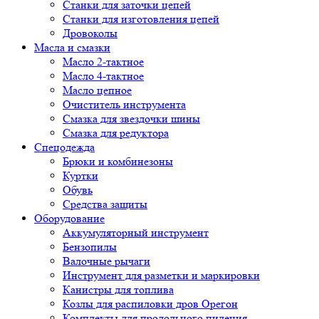
Cтанки для заточки цепей
Станки для изготовления цепей
Дровоколы
Масла и смазки
Масло 2-тактное
Масло 4-тактное
Масло цепное
Очиститель инструмента
Смазка для звездочки шины
Смазка для редуктора
Спецодежда
Брюки и комбинезоны
Куртки
Обувь
Средства защиты
Оборудование
Аккумуляторный инструмент
Бензопилы
Валочные рычаги
Инструмент для разметки и маркировки
Канистры для топлива
Козлы для распиловки дров Орегон
Комплекты для продольного пиления