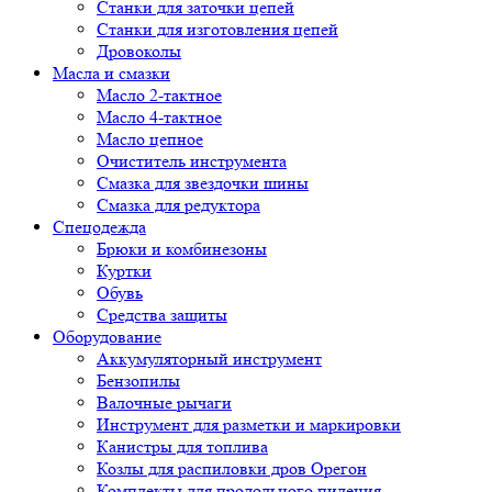
Cтанки для заточки цепей
Станки для изготовления цепей
Дровоколы
Масла и смазки
Масло 2-тактное
Масло 4-тактное
Масло цепное
Очиститель инструмента
Смазка для звездочки шины
Смазка для редуктора
Спецодежда
Брюки и комбинезоны
Куртки
Обувь
Средства защиты
Оборудование
Аккумуляторный инструмент
Бензопилы
Валочные рычаги
Инструмент для разметки и маркировки
Канистры для топлива
Козлы для распиловки дров Орегон
Комплекты для продольного пиления