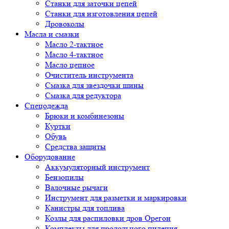
Cтанки для заточки цепей
Станки для изготовления цепей
Дровоколы
Масла и смазки
Масло 2-тактное
Масло 4-тактное
Масло цепное
Очиститель инструмента
Смазка для звездочки шины
Смазка для редуктора
Спецодежда
Брюки и комбинезоны
Куртки
Обувь
Средства защиты
Оборудование
Аккумуляторный инструмент
Бензопилы
Валочные рычаги
Инструмент для разметки и маркировки
Канистры для топлива
Козлы для распиловки дров Орегон
Комплекты для продольного пиления