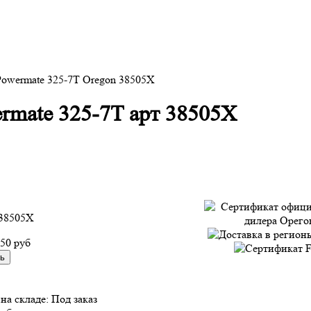
Powermate 325-7T Oregon 38505X
rmate 325-7T арт 38505X
38505X
950 руб
на складе:
Под заказ