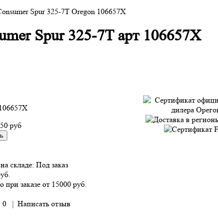
Consumer Spur 325-7T Oregon 106657X
umer Spur 325-7T арт 106657X
106657X
950 руб
на складе:
Под заказ
руб.
о при заказе от 15000 руб.
 0
|
Написать отзыв