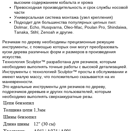
высоким содержанием кобальта и хрома
Превосходная производительность и срок службы носовой
части
Универсальная система монтажа (узел крепления)
Подходит для большинства популярных цепных пил:
Dolmar, Echo, Husqvarna, Oleo-Mac, Poulan Pro, Shindaiwa,
Tanaka, Stihl, Zenoah и другие.
Резчикам по дереву необходимы прецизионные режущие
инструменты,
с помощью которых они могут преобразовать
куски дерева различных
форм и размеров в произведения
искусства.
Технология Sculptor™ разработана для резчиков, которым
необходимо выполнять точные работы с высокой детализацией.
Инструменты с технологией Sculptor™ просты в обслуживании и
имеют малую массу, что положительно сказывается на их
маневренности.
Это идеальные инструменты для резчиков по дереву,
подрезчиков деревьев и других пользователей, которым
необходимо выполнять сверхаккуратные резы.
Цепи бензопил
Толщина цепи
1,3мм
Шины бензопил
Длина шины
12" (30 см)
Хвостовик
A041 | A074 | A095