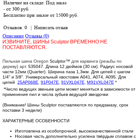
Наличие на складе:
Под заказ
- от 300 руб.
Бесплатно при заказе от 15000 руб.
Отзывов: 0
|
Написать отзыв
Описание
Отзывы (0)
ИЗВИНИТЕ, ШИНЫ
Sculptor ВРЕМЕННО НЕ
ПОСТАВЛЯЮТСЯ.
Пильная шина Oregon
Sculptor™
для карвинга (резьбы по
дереву) арт.
535047. Длина 12 дюймов (30 см). Радиус носовой
части 12мм (Quarter). Ширина паза 1,3мм. Для цепей с шагом
1/4" и 3/8". Универсальный хвостовик A041, A074, A095. Для
цепей
25AP068E
,
91P047E
,
91VXL047E
,
M91VXL047E
*
*Число ведущих звеньев цепи может меняться в зависимости от
применения пил и числа зубьев ведущей звездочки
(Внимание! Шины Sculptor поставляются по предзаказу, срок
поставки 3 недели)
ХАРАКТЕРНЫЕ ОСОБЕННОСТИ
Изготовлена из особопрочной, высококачественной стали
Носовая часть дополнительно усилена твёрдым сплавом с