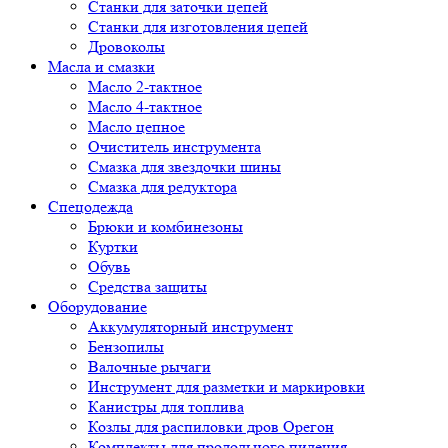
Cтанки для заточки цепей
Станки для изготовления цепей
Дровоколы
Масла и смазки
Масло 2-тактное
Масло 4-тактное
Масло цепное
Очиститель инструмента
Смазка для звездочки шины
Смазка для редуктора
Спецодежда
Брюки и комбинезоны
Куртки
Обувь
Средства защиты
Оборудование
Аккумуляторный инструмент
Бензопилы
Валочные рычаги
Инструмент для разметки и маркировки
Канистры для топлива
Козлы для распиловки дров Орегон
Комплекты для продольного пиления