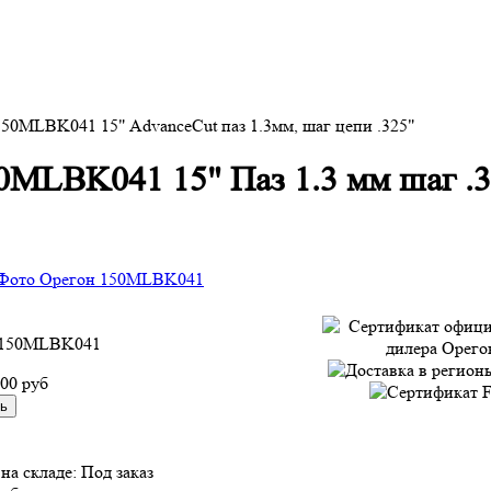
50MLBK041 15" AdvanceCut паз 1.3мм, шаг цепи .325"
MLBK041 15" Паз 1.3 мм шаг .3
150MLBK041
900 руб
на складе:
Под заказ