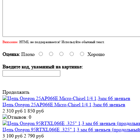
Внимание:
HTML не поддерживается! Используйте обычный текст.
Оценка:
Плохо
Хорошо
Введите код, указанный на картинке:
Продолжить
Цепь Oregon 25AP066E Micro-Chisel 1/4 1,3мм 66 звеньев
2 310 руб
1 850 руб
Цепь Oregon 95RTXL066E .325" 1,3 мм 66 звеньев (продольный
3 100 руб
2 790 руб