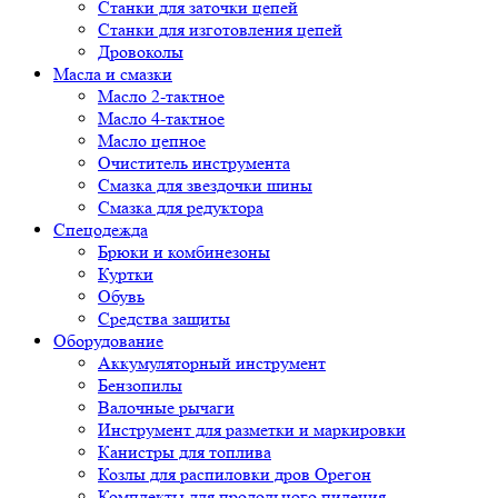
Cтанки для заточки цепей
Станки для изготовления цепей
Дровоколы
Масла и смазки
Масло 2-тактное
Масло 4-тактное
Масло цепное
Очиститель инструмента
Смазка для звездочки шины
Смазка для редуктора
Спецодежда
Брюки и комбинезоны
Куртки
Обувь
Средства защиты
Оборудование
Аккумуляторный инструмент
Бензопилы
Валочные рычаги
Инструмент для разметки и маркировки
Канистры для топлива
Козлы для распиловки дров Орегон
Комплекты для продольного пиления