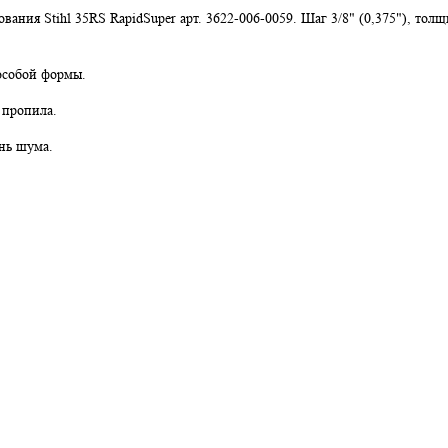
зования
Stihl 35RS RapidSuper
арт. 3622-006-0059
. Шаг 3/8" (0,375"), толщ
особой формы.
 пропила.
нь шума.