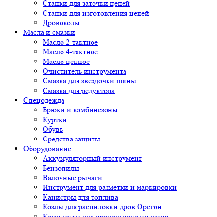
Cтанки для заточки цепей
Станки для изготовления цепей
Дровоколы
Масла и смазки
Масло 2-тактное
Масло 4-тактное
Масло цепное
Очиститель инструмента
Смазка для звездочки шины
Смазка для редуктора
Спецодежда
Брюки и комбинезоны
Куртки
Обувь
Средства защиты
Оборудование
Аккумуляторный инструмент
Бензопилы
Валочные рычаги
Инструмент для разметки и маркировки
Канистры для топлива
Козлы для распиловки дров Орегон
Комплекты для продольного пиления