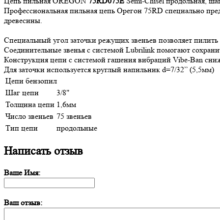
Цепь пильная OREGON
75RD075E
Semi-Chisel продольная, шаг
Профессиональная пильная цепь Орегон 75RD специально пред
древесины.
Специальный угол заточки режущих звеньев позволяет пилить 
Соединительные звенья с системой Lubrilink помогают сохранить
Конструкция цепи с системой гашения вибраций Vibe-Ban сниж
Для заточки используется круглый напильник d=7/32” (5,5мм)
Цепи бензопил
Шаг цепи
3/8"
Толщина цепи
1,6мм
Число звеньев
75 звеньев
Тип цепи
продольные
Написать отзыв
Ваше Имя:
Ваш отзыв: