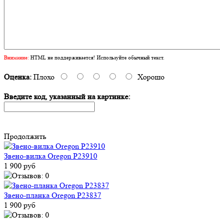
Внимание:
HTML не поддерживается! Используйте обычный текст.
Оценка:
Плохо
Хорошо
Введите код, указанный на картинке:
Продолжить
Звено-вилка Oregon P23910
1 900 руб
Звено-планка Oregon P23837
1 900 руб