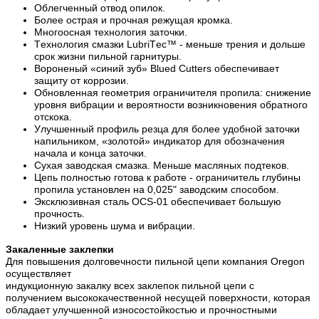
Облегченный отвод опилок.
Более острая и прочная режущая кромка.
Многоосная технология заточки.
Технология смазки LubriTec™ - меньше трения и дольше
срок жизни пильной гарнитуры.
Вороненый «синий зуб» Blued Cutters обеспечивает
защиту от коррозии.
Обновленная геометрия ограничителя пропила: снижение
уровня вибрации и вероятности возникновения обратного
отскока.
Улучшенный профиль резца для более удобной заточки
напильником, «золотой» индикатор для обозначения
начала и конца заточки.
Сухая заводская смазка. Меньше масляных подтеков.
Цепь полностью готова к работе - ограничитель глубины
пропила установлен на 0,025" заводским способом.
Эксклюзивная сталь OCS-01 обеспечивает большую
прочность.
Низкий уровень шума и вибрации.
Закаленные заклепки
Для повышения долговечности пильной цепи компания Oregon
осуществляет
индукционную закалку всех заклепок пильной цепи с
получением высококачественной несущей поверхности, которая
обладает улучшенной износостойкостью и прочностными