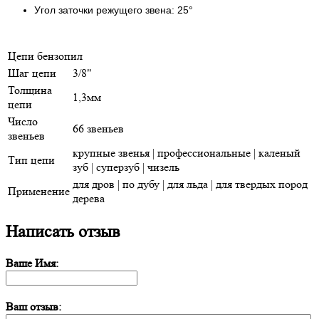
Угол заточки режущего звена: 25°
Цепи бензопил
Шаг цепи
3/8"
Толщина
1,3мм
цепи
Число
66 звеньев
звеньев
крупные звенья | профессиональные | каленый
Тип цепи
зуб | суперзуб | чизель
для дров | по дубу | для льда | для твердых пород
Применение
дерева
Написать отзыв
Ваше Имя:
Ваш отзыв: