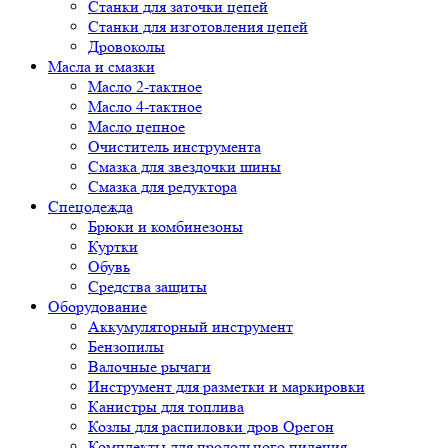
Cтанки для заточки цепей
Станки для изготовления цепей
Дровоколы
Масла и смазки
Масло 2-тактное
Масло 4-тактное
Масло цепное
Очиститель инструмента
Смазка для звездочки шины
Смазка для редуктора
Спецодежда
Брюки и комбинезоны
Куртки
Обувь
Средства защиты
Оборудование
Аккумуляторный инструмент
Бензопилы
Валочные рычаги
Инструмент для разметки и маркировки
Канистры для топлива
Козлы для распиловки дров Орегон
Комплекты для продольного пиления