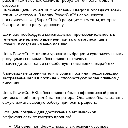
работниками лесных хозяйств требуется точность, мощь и
скорость.
Пильные цепи PowerCut™ компании Oregon® обладают всеми
этими качествами. В цепях PowerCut™ используются
полночизельные (Super Chisel) режущие элементы, которые
быстро и точно режут древесину.
Если вам необходима максимальная производительность в
течение длительного времени при заготовке леса, цепь
PowerCut создана именно для вас.
Цепь PowerCut с низким уровнем вибрации и суперчизельными
режущими звеньями обеспечивает отличную
производительность и способствует повышению выработки.
Клиновидные ограничители глубины пропила предотвращают
застревание цепи в пропиле и способствуют более плавному
пилению.
Цепь PowerCut EXL обеспечивает более эффективный рез с
минимальной нагрузкой на оператора. Она способна заставить
самую изматывающую работу приносить радость.
Эти цепи созданы для достижения максимальной
эффективности от каждого пропила!
Обновленная форма чизельных режущих звеньев.