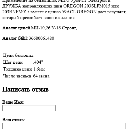
Применение на бензопилах МП-5 Урал-2Т Электрон и
ДРУЖБА направляющих шин OREGON 203SLFM015 или
203RNFM015 вместе с цепью 59ACL OREGON даст результат,
который превзойдет ваши ожидания.
Аналог цепей
МИ-10,26 У-16 Стронг,
Аналог Stihl:
36680061480
Цепи бензопил
Шаг цепи
.404"
Толщина цепи
1,6мм
Число звеньев
64 звена
Написать отзыв
Ваше Имя:
Ваш отзыв: