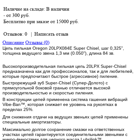
Наличие на складе:
В наличии
- от 300 руб.
Бесплатно при заказе от 15000 руб.
Отзывов: 0
|
Написать отзыв
Описание
Отзывы (0)
Цепь пильная Oregon 20LPX084E Super Chisel, шаг 0,325",
толщина ведущего звена 1,3 мм (0.050"), длина 84 зв.
Высокопроизводительная пильная цепь 20LPX Super-Chisel
предназначена как для профессионалов, так и для любителей,
которые предпочитают быстрое (агрессивное) пиление.
Быстрорежущий зуб Super-Chisel (Супер-Долото) с
прямоугольной боковой гранью отличается высокой
производительностью и скоростью пиления.
В конструкции цепей применена система гашения вибраций
Vibe-Ban™, которая снижает ее уровень на рукоятках в
пределах 25%.
Для снижения отдачи на ведущих звеньях цепей применены
специальные амортизаторы.
Максимально долгое сохранение смазки на ответственных
участках цепей гарантируется соединительными звеньями с
микро-ёмкостями для цепного масла Lubrilink™.