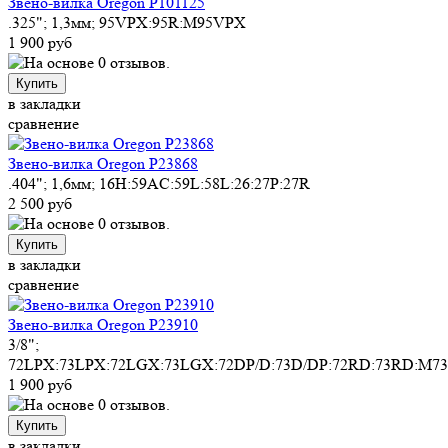
Звено-вилка Oregon P101125
.325"; 1,3мм; 95VPX:95R:M95VPX
1 900 руб
Купить
в закладки
сравнение
Звено-вилка Oregon P23868
.404"; 1,6мм; 16H:59AC:59L:58L:26:27P:27R
2 500 руб
Купить
в закладки
сравнение
Звено-вилка Oregon P23910
3/8";
72LPX:73LPX:72LGX:73LGX:72DP/D:73D/DP:72RD:73RD:M7
1 900 руб
Купить
в закладки