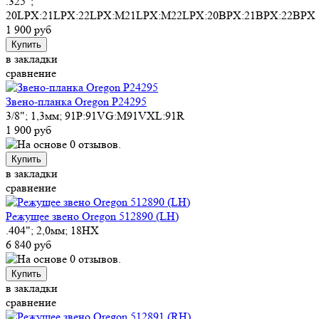
.325";
20LPX:21LPX:22LPX:M21LPX:M22LPX:20BPX:21BPX:22BPX
1 900 руб
Купить
в закладки
сравнение
Звено-планка Oregon P24295
3/8"; 1,3мм; 91P:91VG:M91VXL:91R
1 900 руб
Купить
в закладки
сравнение
Режущее звено Oregon 512890 (LH)
.404"; 2,0мм; 18HX
6 840 руб
Купить
в закладки
сравнение