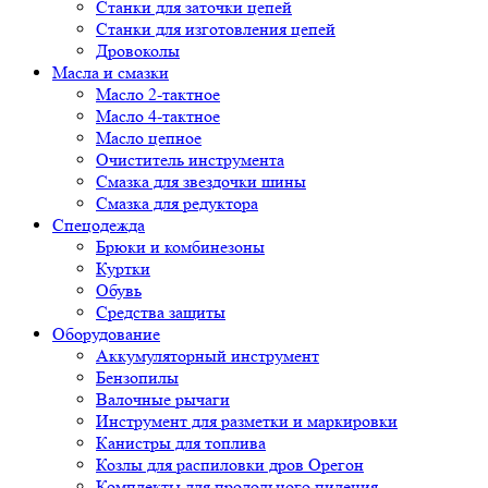
Cтанки для заточки цепей
Станки для изготовления цепей
Дровоколы
Масла и смазки
Масло 2-тактное
Масло 4-тактное
Масло цепное
Очиститель инструмента
Смазка для звездочки шины
Смазка для редуктора
Спецодежда
Брюки и комбинезоны
Куртки
Обувь
Средства защиты
Оборудование
Аккумуляторный инструмент
Бензопилы
Валочные рычаги
Инструмент для разметки и маркировки
Канистры для топлива
Козлы для распиловки дров Орегон
Комплекты для продольного пиления