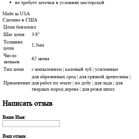
не требует заточки в условиях мастерской
Made in USA
Сделано в США
Цепи бензопил
Шаг цепи
3/8"
Толщина
1,3мм
цепи
Число
62 звена
звеньев
Тип цепи
с напылением | каленый зуб | усиленные
для абразивных сред | для грязной древесины |
Применение
для работ по земле | по дубу | для льда | для
твердых пород дерева | для резки шпал
Написать отзыв
Ваше Имя:
Ваш отзыв: