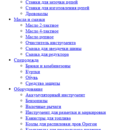
Cтанки для заточки цепей
Станки для изготовления цепей
Дровоколы
Масла и смазки
Масло 2-тактное
Масло 4-тактное
Масло цепное
Очиститель инструмента
Смазка для звездочки шины
Смазка для редуктора
Спецодежда
Брюки и комбинезоны
Куртки
Обувь
Средства защиты
Оборудование
Аккумуляторный инструмент
Бензопилы
Валочные рычаги
Инструмент для разметки и маркировки
Канистры для топлива
Козлы для распиловки дров Орегон
Комплекты для продольного пиления