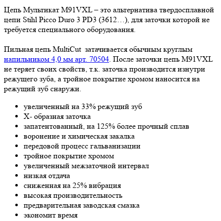
Цепь Мультикат M91VXL – это альтернатива твердосплавной
цепи Stihl Picco Duro 3 PD3 (3612…), для заточки которой не
требуется специального оборудования.
Пильная цепь MultiCut затачивается обычным круглым
напильником 4,0 мм арт. 70504
. После заточки цепь M91VXL
не теряет своих свойств, т.к. заточка производится изнутри
режущего зуба, а тройное покрытие хромом наносится на
режущий зуб снаружи.
увеличенный на 33% режущий зуб
Х- образная заточка
запатентованный, на 125% более прочный сплав
воронение и химическая закалка
передовой процесс гальванизации
тройное покрытие хромом
увеличенный межзаточной интервал
низкая отдача
сниженная на 25% вибрация
высокая производительность
предварительная заводская смазка
экономит время