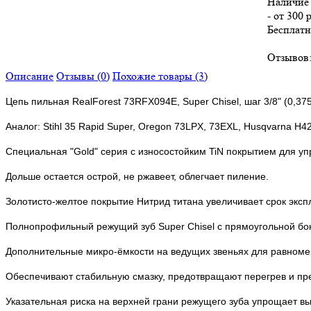
Наличие 
- от 300 
Бесплатн
Отзывов:
Описание
Отзывы (0)
Похожие товары (3)
Цепь пильная RealForest 73RFX094E, Super Chisel, шаг 3/8" (0,375
Аналог
: Stihl 35 Rapid Super, Oregon 73LPX, 73EXL, Husqvarna H4
Специальная "Gold" серия с износостойким TiN покрытием для уп
Дольше остается острой, не ржавеет, облегчает пиление.
Золотисто-желтое покрытие Нитрид титана увеличивает срок экс
Полнопрофильный режущий зуб Super Chisel с прямоугольной бок
Дополнительные микро-ёмкости на ведущих звеньях для равноме
Обеспечивают стабильную смазку, предотвращают перегрев и п
Указательная риска на верхней грани режущего зуба упрощает вы