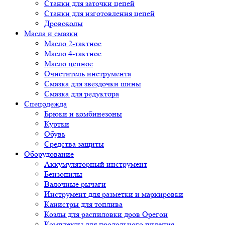
Cтанки для заточки цепей
Станки для изготовления цепей
Дровоколы
Масла и смазки
Масло 2-тактное
Масло 4-тактное
Масло цепное
Очиститель инструмента
Смазка для звездочки шины
Смазка для редуктора
Спецодежда
Брюки и комбинезоны
Куртки
Обувь
Средства защиты
Оборудование
Аккумуляторный инструмент
Бензопилы
Валочные рычаги
Инструмент для разметки и маркировки
Канистры для топлива
Козлы для распиловки дров Орегон
Комплекты для продольного пиления