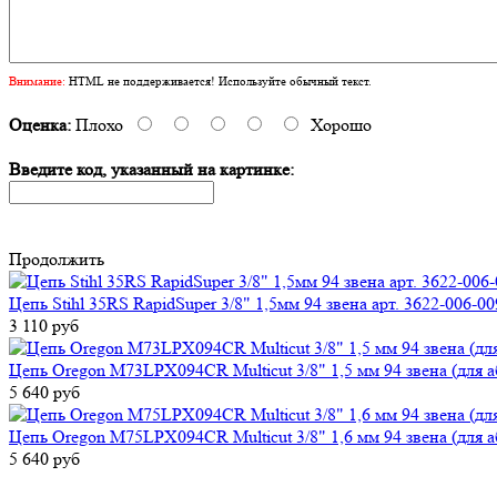
Внимание:
HTML не поддерживается! Используйте обычный текст.
Оценка:
Плохо
Хорошо
Введите код, указанный на картинке:
Продолжить
Цепь Stihl 35RS RapidSuper 3/8" 1,5мм 94 звена арт. 3622-006-0
3 110 руб
Цепь Oregon M73LPX094CR Multicut 3/8" 1,5 мм 94 звена (для 
5 640 руб
Цепь Oregon M75LPX094CR Multicut 3/8" 1,6 мм 94 звена (для 
5 640 руб