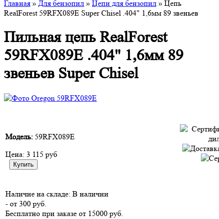
Главная
»
Для бензопил
»
Цепи для бензопил
» Цепь
RealForest 59RFX089E Super Chisel .404" 1,6мм 89 звеньев
Пильная цепь RealForest
59RFX089E .404" 1,6мм 89
звеньев Super Chisel
Модель:
59RFX089E
Цена:
3 115 руб
Наличие на складе:
В наличии
- от 300 руб.
Бесплатно при заказе от 15000 руб.