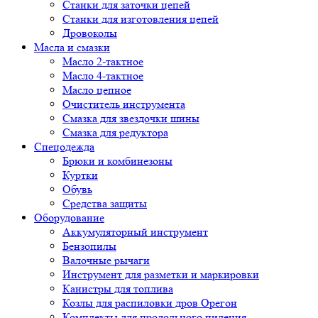
Cтанки для заточки цепей
Станки для изготовления цепей
Дровоколы
Масла и смазки
Масло 2-тактное
Масло 4-тактное
Масло цепное
Очиститель инструмента
Смазка для звездочки шины
Смазка для редуктора
Спецодежда
Брюки и комбинезоны
Куртки
Обувь
Средства защиты
Оборудование
Аккумуляторный инструмент
Бензопилы
Валочные рычаги
Инструмент для разметки и маркировки
Канистры для топлива
Козлы для распиловки дров Орегон
Комплекты для продольного пиления