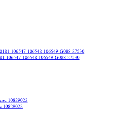
81-106547-106548-106549-G088-27530
c 10829022