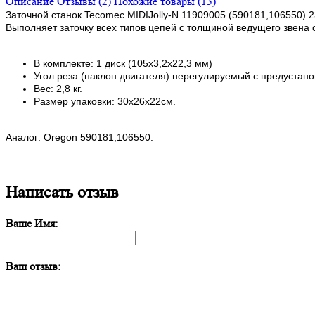
Описание
Отзывы (2)
Похожие товары (13)
Заточной станок Tecomec MIDIJolly-N 11909005 (590181,106550) 2
Выполняет заточку всех типов цепей с толщиной ведущего звена от 
В комплекте: 1 диск (105х3,2х22,3 мм)
Угол реза (наклон двигателя) нерегулируемый с предустан
Вес: 2,8 кг.
Размер упаковки: 30х26х22см.
Аналог: Oregon 590181,106550.
Написать отзыв
Ваше Имя:
Ваш отзыв: