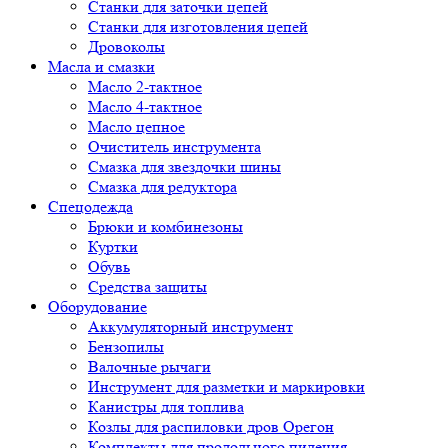
Cтанки для заточки цепей
Станки для изготовления цепей
Дровоколы
Масла и смазки
Масло 2-тактное
Масло 4-тактное
Масло цепное
Очиститель инструмента
Смазка для звездочки шины
Смазка для редуктора
Спецодежда
Брюки и комбинезоны
Куртки
Обувь
Средства защиты
Оборудование
Аккумуляторный инструмент
Бензопилы
Валочные рычаги
Инструмент для разметки и маркировки
Канистры для топлива
Козлы для распиловки дров Орегон
Комплекты для продольного пиления