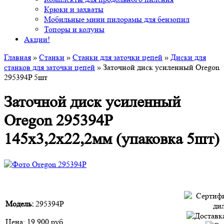
Крюки и захваты
Мобильные мини пилорамы для бензопил
Топоры и колуны
Акции!
Главная
»
Станки
»
Cтанки для заточки цепей
»
Диски для
станков для заточки цепей
» Заточной диск усиленный Oregon
295394P 5шт
Заточной диск усиленный
Oregon 295394P
145х3,2х22,2мм (упаковка 5шт)
Модель:
295394P
Цена:
19 900 руб