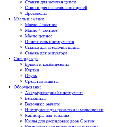
Cтанки для заточки цепей
Станки для изготовления цепей
Дровоколы
Масла и смазки
Масло 2-тактное
Масло 4-тактное
Масло цепное
Очиститель инструмента
Смазка для звездочки шины
Смазка для редуктора
Спецодежда
Брюки и комбинезоны
Куртки
Обувь
Средства защиты
Оборудование
Аккумуляторный инструмент
Бензопилы
Валочные рычаги
Инструмент для разметки и маркировки
Канистры для топлива
Козлы для распиловки дров Орегон
Комплекты для продольного пиления