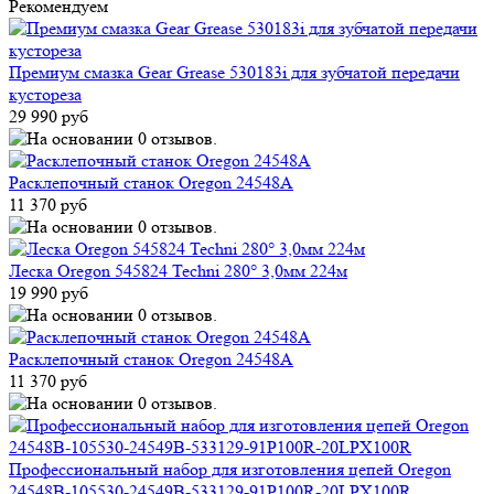
Рекомендуем
Премиум смазка Gear Grease 530183i для зубчатой передачи
кустореза
29 990 руб
Расклепочный станок Oregon 24548A
11 370 руб
Леска Oregon 545824 Techni 280° 3,0мм 224м
19 990 руб
Расклепочный станок Oregon 24548A
11 370 руб
Профессиональный набор для изготовления цепей Oregon
24548B-105530-24549B-533129-91P100R-20LPX100R