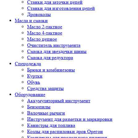
Cтанки для заточки цепей
Станки для изготовления цепей
Дровоколы
Масла и смазки
Масло 2-тактное
Масло 4-тактное
Масло цепное
Очиститель инструмента
Смазка для звездочки шины
Смазка для редуктора
Спецодежда
Брюки и комбинезоны
Куртки
Обувь
Средства защиты
Оборудование
Аккумуляторный инструмент
Бензопилы
Валочные рычаги
Инструмент для разметки и маркировки
Канистры для топлива
Козлы для распиловки дров Орегон
Комплекты для продольного пиления