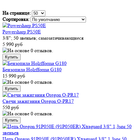
На странице:
Сортировка:
Powersharp PS50E
3/8"; 50 звеньев; самозатачивающиеся
5 990 руб
Бензопила Holzfforma G180
15 990 руб
Свечи зажигания Oregon O-PR17
550 руб
Цепь Oregon 91P050E (91P050ER) Xtraguard 3/8" 1,3мм 50