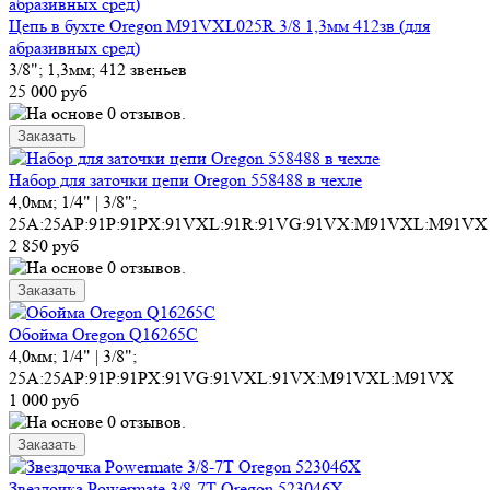
Цепь в бухте Oregon M91VXL025R 3/8 1,3мм 412зв (для
абразивных сред)
3/8"; 1,3мм; 412 звеньев
25 000 руб
Набор для заточки цепи Oregon 558488 в чехле
4,0мм; 1/4" | 3/8";
25A:25AP:91P:91PX:91VXL:91R:91VG:91VX:M91VXL:M91VX
2 850 руб
Обойма Oregon Q16265C
4,0мм; 1/4" | 3/8";
25A:25AP:91P:91PX:91VG:91VXL:91VX:M91VXL:M91VX
1 000 руб
Звездочка Powermate 3/8-7T Oregon 523046X