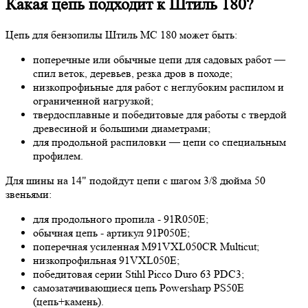
Какая цепь подходит к Штиль 180?
Цепь для бензопилы Штиль МС 180 может быть:
поперечные или обычные цепи для садовых работ —
спил веток, деревьев, резка дров в походе;
низкопрофиьные для работ с неглубоким распилом и
ограниченной нагрузкой;
твердосплавные и победитовые для работы с твердой
древесиной и большими диаметрами;
для продольной распиловки — цепи со специальным
профилем.
Для шины на 14" подойдут цепи с шагом 3/8 дюйма 50
звеньями:
для продольного пропила - 91R050E;
обычная цепь - артикул 91P050E;
поперечная усиленная M91VXL050CR Multicut;
низкопрофильная 91VXL050E;
победитовая серии Stihl Picco Duro 63 PDC3;
самозатачивающиеся цепь Powersharp PS50E
(цепь+камень).