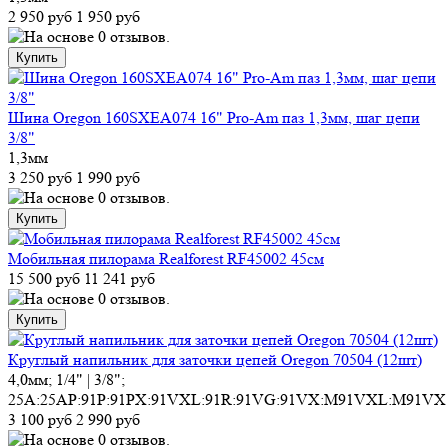
2 950 руб
1 950 руб
Шина Oregon 160SXEA074 16" Pro-Am паз 1,3мм, шаг цепи
3/8"
1,3мм
3 250 руб
1 990 руб
Мобильная пилорама Realforest RF45002 45см
15 500 руб
11 241 руб
Круглый напильник для заточки цепей Oregon 70504 (12шт)
4,0мм; 1/4" | 3/8";
25A:25AP:91P:91PX:91VXL:91R:91VG:91VX:M91VXL:M91VX
3 100 руб
2 990 руб