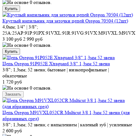
Круглый напильник для заточки цепей Oregon 70504 (12шт)
4,0мм; 1/4" | 3/8";
25A:25AP:91P:91PX:91VXL:91R:91VG:91VX:M91VXL:M91VX
3 100 руб
2 990 руб
Цепь Oregon 91P052E Xtraguard 3/8" 1,3мм 52 звена
3/8"; 1,3мм; 52 звена; бытовые | низкопрофильные |
обкаточные
1 720 руб
Цепь Oregon M91VXL052CR Multicut 3/8 1,3мм 52 звена (для
абразивных сред)
3/8"; 1,3мм; 52 звена; с напылением | каленый зуб | усиленные
2 600 руб