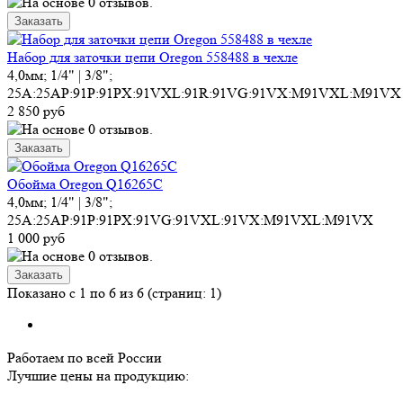
Набор для заточки цепи Oregon 558488 в чехле
4,0мм; 1/4" | 3/8";
25A:25AP:91P:91PX:91VXL:91R:91VG:91VX:M91VXL:M91VX
2 850 руб
Обойма Oregon Q16265C
4,0мм; 1/4" | 3/8";
25A:25AP:91P:91PX:91VG:91VXL:91VX:M91VXL:M91VX
1 000 руб
Показано с 1 по 6 из 6 (страниц: 1)
Работаем по всей России
Лучшие цены на продукцию: