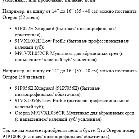
Например, на шину от 14” до 16” (35 - 40 см) можно поставить
Oregon (52 звена):
91P052E Xtraguard (бытовая/ низкопрофильная/
обкаточная);
91VXL052E Low Profile (бытовая/ профессиональная/
каленый зуб);
M91VXL052CR Мультикат для абразивных сред (с
напылением/ каленый зуб/ усиленная).
Например, на шину от 14” до 16” (35 - 40 см) можно поставить
Oregon (56 звеньев):
91P056E Xtraguard (91PJ056E) (бытовая/
низкопрофильная/ обкаточная);
91VXL056E Low Profile (бытовая/ профессиональная/
каленый зуб);
Oregon M91VXL056CR Мультикат для абразивных сред
(с напылением/ каленый зуб/ усиленная).
Так же вы можете приобрести цепь в бухте. Это Oregon номер
91P100R (бытовая/ низкопрофильная/ обкаточная);