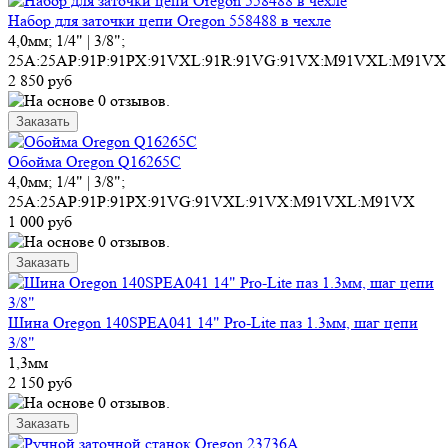
Набор для заточки цепи Oregon 558488 в чехле
4,0мм; 1/4" | 3/8";
25A:25AP:91P:91PX:91VXL:91R:91VG:91VX:M91VXL:M91VX
2 850 руб
Обойма Oregon Q16265C
4,0мм; 1/4" | 3/8";
25A:25AP:91P:91PX:91VG:91VXL:91VX:M91VXL:M91VX
1 000 руб
Шина Oregon 140SPEA041 14" Pro-Lite паз 1.3мм, шаг цепи
3/8"
1,3мм
2 150 руб