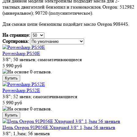
Для данной модели электропилы подходят масла для 2-
тактных двигателей бензопил и газонокосилок Oregon: 512982
(минеральное); 90720 (полусинтетическое).
Для смазки цепи бензопилы подойдет масло Oregon 90844S.
На странице:
Сортировка:
Powersharp PS50E
3/8"; 50 звеньев; самозатачивающиеся
5 990 руб
Powersharp PS52E
3/8"; 52 звена; самозатачивающиеся
5 990 руб
Цепь Oregon 91P056E Xtraguard 3/8" 1,3мм 56 звеньев
3/8"; 1,3мм; 56 звеньев