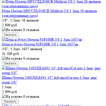
Цепь Oregon M91VXL056CR Multicut 3/8 1,3мм 56 звеньев
(для абразивных сред)
3/8"; 1,3мм; 56 звеньев
2 800 руб
Цепь в бухте Oregon 91P100R 3/8 1,3мм 1637зв
3/8"; 1,3мм; 1637 звеньев
41 500 руб
Шина Oregon 140SXEA041 14" AdvanceCut паз 1.3мм, шаг
цепи 3/8"
1,3мм
2 990 руб