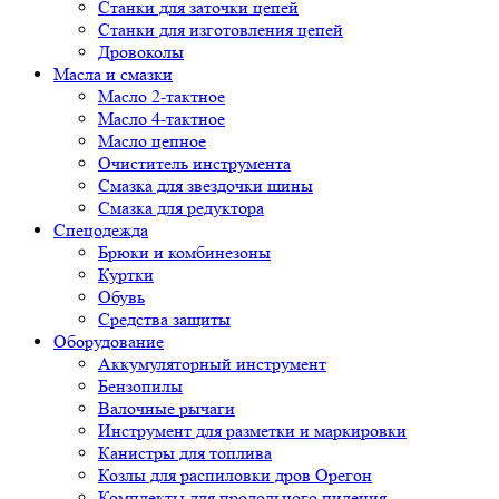
Cтанки для заточки цепей
Станки для изготовления цепей
Дровоколы
Масла и смазки
Масло 2-тактное
Масло 4-тактное
Масло цепное
Очиститель инструмента
Смазка для звездочки шины
Смазка для редуктора
Спецодежда
Брюки и комбинезоны
Куртки
Обувь
Средства защиты
Оборудование
Аккумуляторный инструмент
Бензопилы
Валочные рычаги
Инструмент для разметки и маркировки
Канистры для топлива
Козлы для распиловки дров Орегон
Комплекты для продольного пиления