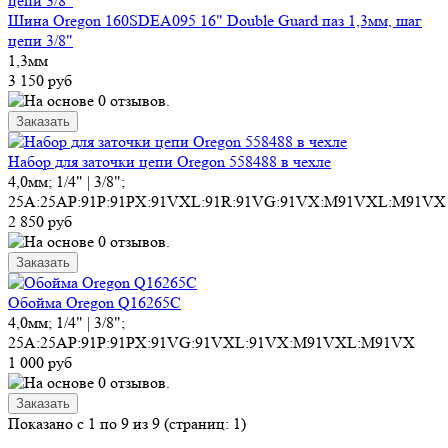
Шина Oregon 160SDEA095 16" Double Guard паз 1,3мм, шаг
цепи 3/8"
1,3мм
3 150 руб
Набор для заточки цепи Oregon 558488 в чехле
4,0мм; 1/4" | 3/8";
25A:25AP:91P:91PX:91VXL:91R:91VG:91VX:M91VXL:M91VX
2 850 руб
Обойма Oregon Q16265C
4,0мм; 1/4" | 3/8";
25A:25AP:91P:91PX:91VG:91VXL:91VX:M91VXL:M91VX
1 000 руб
Показано с 1 по 9 из 9 (страниц: 1)