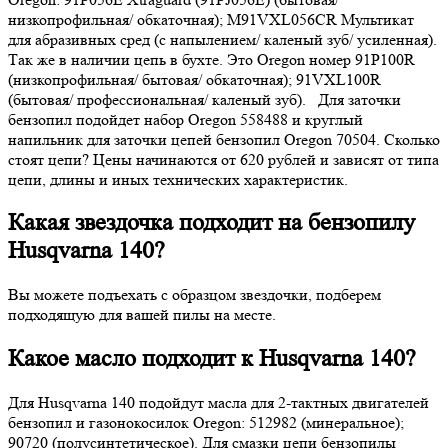
низкопрофильная/ обкаточная); M91VXL056CR Мультикат
для абразивных сред (с напылением/ каленый зуб/ усиленная).
Так же в наличии цепь в бухте. Это Oregon номер 91P100R
(низкопрофильная/ бытовая/ обкаточная); 91VXL100R
(бытовая/ профессиональная/ каленый зуб). Для заточки
бензопил подойдет набор Oregon 558488 и круглый
напильник для заточки цепей бензопил Oregon 70504. Сколько
стоят цепи? Цены начинаются от 620 рублей и зависят от типа
цепи, длины и иных технических характеристик.
Какая звездочка подходит на бензопилу
Husqvarna 140?
Вы можете подъехать с образцом звездочки, подберем
подходящую для вашей пилы на месте.
Какое масло подходит к Husqvarna 140?
Для Husqvarna 140 подойдут масла для 2-тактных двигателей
бензопил и газонокосилок Oregon: 512982 (минеральное);
90720 (полусинтетическое). Для смазки цепи бензопилы