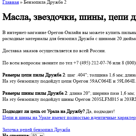
Главная
» Бензопила Дружба 2
Масла, звездочки, шины, цепи 
В интернет-магазине Орегон-Онлайн вы можете купить пильны
расходные материалы для бензопил Дружба с шинами 20 дюймов
Доставка заказов осуществляется по всей России.
По всем вопросам звоните по тел +7 (495) 212-07-76 или 8 (800)
Размеры цепи пилы Дружба 2
: шаг .404"; толщина 1,6 мм; длин
На эту бензопилу подойдут цепи Орегон 59AC064E и 59L064E
Размеры шины пилы Дружба 2
: длина 20"; ширина паза 1,6 мм;
На эту бензопилу подойдут шины Орегон 203SLFM015 и 203
Подходит ли цепь от Урала на Дружбу?
Да, подходит!
Цепи и шины на Урале имеют полностью идентичные характе
Заточка цепей бензопил Дружба
На странице: