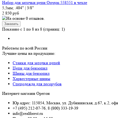
Набор для заточки цепи Oregon 558551 в чехле
5,5мм; .404" | 3/8"
2 850 руб
Показано с 1 по 8 из 8 (страниц: 1)
Работаем по всей России
Лучшие цены на продукцию:
Станки для заточки цепей
Цепи для бензопил
Шины для бензопил
Харвестерные шины
Спецодежда для лесорубов
Интернет-магазин Орегон
Юр.адрес: 115054
,
Москва
,
ул. Дубининская, д.67, к.2, оф
+7 (495) 212-07-76
,
8 (800) 333-19-39
info@realforest.ru