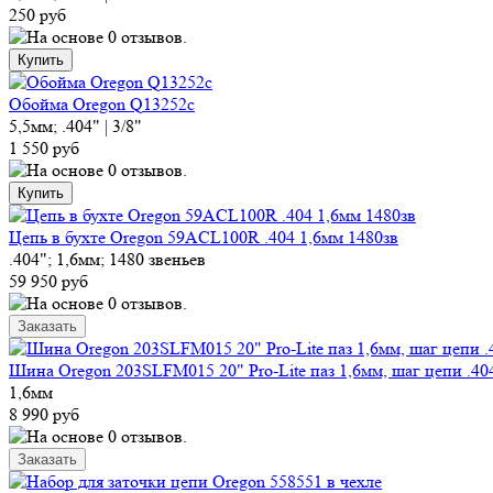
250 руб
Обойма Oregon Q13252c
5,5мм; .404" | 3/8"
1 550 руб
Цепь в бухте Oregon 59ACL100R .404 1,6мм 1480зв
.404"; 1,6мм; 1480 звеньев
59 950 руб
Шина Oregon 203SLFM015 20" Pro-Lite паз 1,6мм, шаг цепи .40
1,6мм
8 990 руб