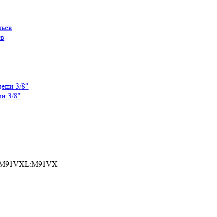
ев
и 3/8"
VX:M91VXL:M91VX