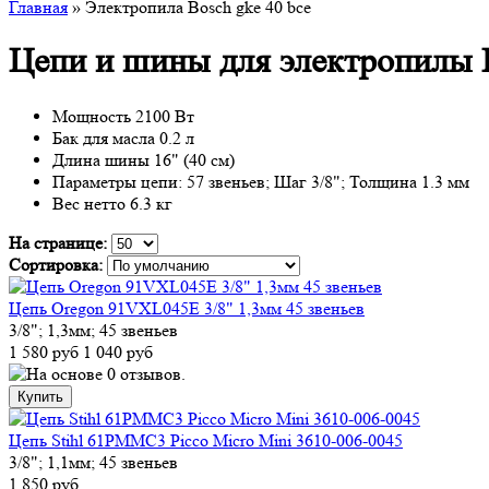
Главная
» Электропила Bosch gke 40 bce
Цепи и шины для электропилы B
Мощность 2100 Вт
Бак для масла 0.2 л
Длина шины 16" (40 см)
Параметры цепи: 57 звеньев; Шаг 3/8"; Толщина 1.3 мм
Вес нетто 6.3 кг
На странице:
Сортировка:
Цепь Oregon 91VXL045E 3/8" 1,3мм 45 звеньев
3/8"; 1,3мм; 45 звеньев
1 580 руб
1 040 руб
Цепь Stihl 61PMMC3 Picco Micro Mini 3610-006-0045
3/8"; 1,1мм; 45 звеньев
1 850 руб