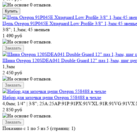
Цепь Oregon 91P045E Xtraguard Low Profile 3/8" 1,3мм 45 звень
3/8"; 1,3мм; 45 звеньев
1 490 руб
Шина Oregon 120SDEA041 Double Guard 12" паз 1,3мм, шаг цеп
1,3мм
2 450 руб
Набор для заточки цепи Oregon 558488 в чехле
4,0мм; 1/4" | 3/8"; 25A:25AP:91P:91PX:91VXL:91R:91VG:91
2 850 руб
Показано с 1 по 5 из 5 (страниц: 1)