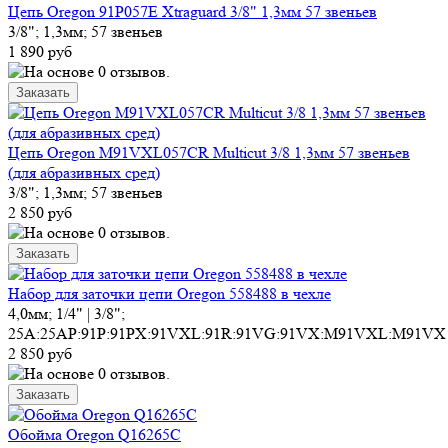
Цепь Oregon 91P057E Xtraguard 3/8" 1,3мм 57 звеньев
3/8"; 1,3мм; 57 звеньев
1 890 руб
Цепь Oregon M91VXL057CR Multicut 3/8 1,3мм 57 звеньев
(для абразивных сред)
3/8"; 1,3мм; 57 звеньев
2 850 руб
Набор для заточки цепи Oregon 558488 в чехле
4,0мм; 1/4" | 3/8";
25A:25AP:91P:91PX:91VXL:91R:91VG:91VX:M91VXL:M91VX
2 850 руб
Обойма Oregon Q16265C