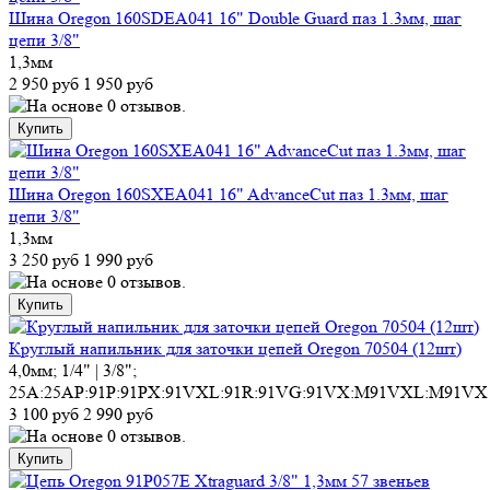
Шина Oregon 160SDEA041 16" Double Guard паз 1.3мм, шаг
цепи 3/8"
1,3мм
2 950 руб
1 950 руб
Шина Oregon 160SXEA041 16" AdvanceCut паз 1.3мм, шаг
цепи 3/8"
1,3мм
3 250 руб
1 990 руб
Круглый напильник для заточки цепей Oregon 70504 (12шт)
4,0мм; 1/4" | 3/8";
25A:25AP:91P:91PX:91VXL:91R:91VG:91VX:M91VXL:M91VX
3 100 руб
2 990 руб